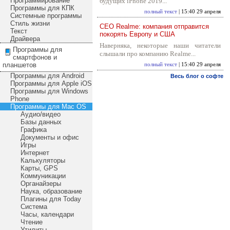
Программирование
будущих iPhone 2019...
Программы для КПК
полный текст
| 15:40 29 апреля
Системные программы
Стиль жизни
CEO Realme: компания отправится
Текст
покорять Европу и США
Драйвера
Наверняка, некоторые наши читатели
Программы для
слышали про компанию Realme...
смартфонов и
планшетов
полный текст
| 15:40 29 апреля
Программы для Android
Весь блог о софте
Программы для Apple iOS
Программы для Windows
Phone
Программы для Mac OS
Аудио/видео
Базы данных
Графика
Документы и офис
Игры
Интернет
Калькуляторы
Карты, GPS
Коммуникации
Органайзеры
Наука, образование
Плагины для Today
Система
Часы, календари
Чтение
Утилиты