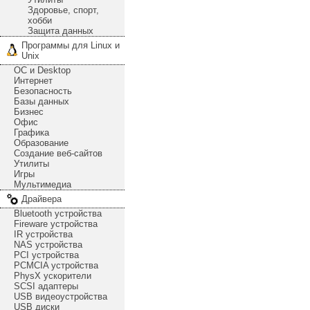
Здоровье, спорт,
хобби
Защита данных
Программы для Linux и
Unix
ОС и Desktop
Интернет
Безопасность
Базы данных
Бизнес
Офис
Графика
Образование
Создание веб-сайтов
Утилиты
Игры
Мультимедиа
Драйвера
Bluetooth устройства
Fireware устройства
IR устройства
NAS устройства
PCI устройства
PCMCIA устройства
PhysX ускорители
SCSI адаптеры
USB видеоустройства
USB диски