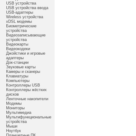
USB устройства
USB устройства ввода
USB-адаптеры
Wireless устройства
xDSL модемы
Биометрические
устройства
Видеозаписывающие
устройства
Видеокарты
Видеокодеки
Джойстики и игровые
адаптеры
Док-станции
Звуковые карты
Камеры и сканеры
Клавиатуры
Компьютеры
Контроллеры USB
Контроллеры жёстких
дисков
Ленточные накопители
Модемы
Мониторы
Мультимедиа
Мультифункциональные
устройства
Мыши
Ноутбук
Планшетные ПК