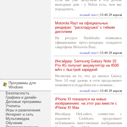
выходные дни - у Nubia есть, чем вас
порадовать...
полный текст
| 15:40 29 апреля
Motorola Razr на официальных
рендерах: "раскладушка" с гибким
дисплеем
На ресурсе Slashleaks появились
официальные пресс-рендеры складного
смартфона Motorola Razr...
полный текст
| 15:40 29 апреля
Инсайдер: Samsung Galaxy Note 10
Pro 4G получит аккумулятор на 4500
мАч с быстрой зарядкой
Несмотря на то, что до анонса Galaxy
Note 10 ещё далеко в сети продолжают
Программы для
появляются подробности о новинке...
Windows
полный текст
| 15:40 29 апреля
Безопасность
Графика и дизайн
iPhone XI показался на новых
Деловые программы
изображениях: на этот раз вместе с
Утилиты
iPhone XI Max
Игры и развлечения
Инсайдер OnLeakes, совместно с
Интернет и сеть
изданием Cashkaro, продолжает
Мультимедиа
Обучение
публиковать качественные изображения