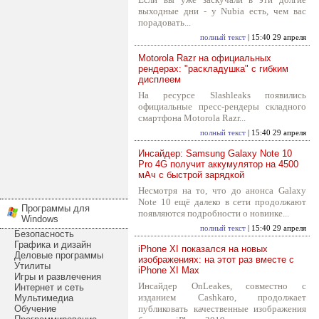
выходные дни - у Nubia есть, чем вас
порадовать...
полный текст
| 15:40 29 апреля
Motorola Razr на официальных
рендерах: "раскладушка" с гибким
дисплеем
На ресурсе Slashleaks появились
официальные пресс-рендеры складного
смартфона Motorola Razr...
полный текст
| 15:40 29 апреля
Инсайдер: Samsung Galaxy Note 10
Pro 4G получит аккумулятор на 4500
мАч с быстрой зарядкой
Несмотря на то, что до анонса Galaxy
Note 10 ещё далеко в сети продолжают
Программы для
появляются подробности о новинке...
Windows
полный текст
| 15:40 29 апреля
Безопасность
Графика и дизайн
iPhone XI показался на новых
Деловые программы
изображениях: на этот раз вместе с
Утилиты
iPhone XI Max
Игры и развлечения
Инсайдер OnLeakes, совместно с
Интернет и сеть
изданием Cashkaro, продолжает
Мультимедиа
Обучение
публиковать качественные изображения