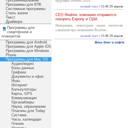
Программирование
будущих iPhone 2019...
Программы для КПК
полный текст
| 15:40 29 апреля
Системные программы
Стиль жизни
CEO Realme: компания отправится
Текст
покорять Европу и США
Драйвера
Наверняка, некоторые наши читатели
Программы для
слышали про компанию Realme...
смартфонов и
планшетов
полный текст
| 15:40 29 апреля
Программы для Android
Весь блог о софте
Программы для Apple iOS
Программы для Windows
Phone
Программы для Mac OS
Аудио/видео
Базы данных
Графика
Документы и офис
Игры
Интернет
Калькуляторы
Карты, GPS
Коммуникации
Органайзеры
Наука, образование
Плагины для Today
Система
Часы, календари
Чтение
Утилиты