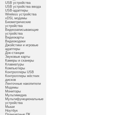
USB устройства
USB устройства ввода
USB-адаптеры
Wireless устройства
xDSL модемы
Биометрические
устройства
Видеозаписывающие
устройства
Видеокарты
Видеокодеки
Джойстики и игровые
адаптеры
Док-станции
Звуковые карты
Камеры и сканеры
Клавиатуры
Компьютеры
Контроллеры USB
Контроллеры жёстких
дисков
Ленточные накопители
Модемы
Мониторы
Мультимедиа
Мультифункциональные
устройства
Мыши
Ноутбук
Планшетные ПК