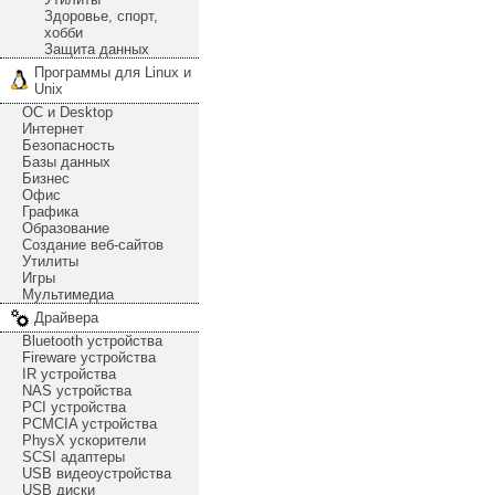
Здоровье, спорт,
хобби
Защита данных
Программы для Linux и
Unix
ОС и Desktop
Интернет
Безопасность
Базы данных
Бизнес
Офис
Графика
Образование
Создание веб-сайтов
Утилиты
Игры
Мультимедиа
Драйвера
Bluetooth устройства
Fireware устройства
IR устройства
NAS устройства
PCI устройства
PCMCIA устройства
PhysX ускорители
SCSI адаптеры
USB видеоустройства
USB диски