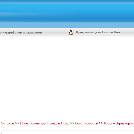
Программы для Linux и Unix
я смартфонов и планшетов
Softp.ru
>>
Программы для Linux и Unix
>>
Безопасность
>>
Яндекс.Браузер v.