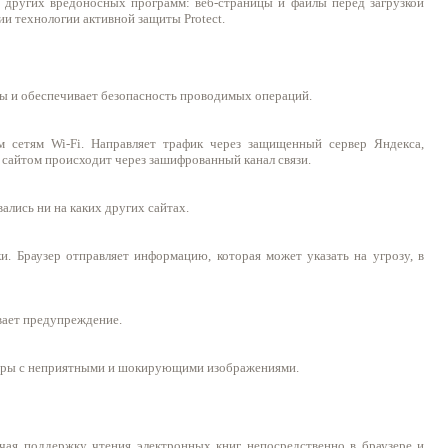
и других вредоносных программ: веб-страницы и файлы перед загрузкой
и технологии активной защиты Protect.
мы и обеспечивает безопасность проводимых операций.
 сетям Wi-Fi. Направляет трафик через защищенный сервер Яндекса,
 сайтом происходит через зашифрованный канал связи.
ались ни на каких других сайтах.
ки. Браузер отправляет информацию, которая может указать на угрозу, в
вает предупреждение.
еры с неприятными и шокирующими изображениями.
ючая поддержку чтения электронных книг непосредственно в браузере и