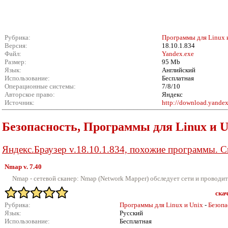
Рубрика:
Программы для Linux 
Версия:
18.10.1.834
Файл:
Yandex.exe
Размер:
95 Mb
Язык:
Английский
Использование:
Бесплатная
Операционные системы:
7/8/10
Авторское право:
Яндекс
Источник:
http://download.yandex
Безопасность, Программы для Linux и U
Яндекс.Браузер v.18.10.1.834, похожие программы. С
Nmap v.
7.40
Nmap - cетевой сканер: Nmap (Network Mapper) обследует сети и проводи
скач
Рубрика:
Программы для Linux и Unix
-
Безопа
Язык:
Русский
Использование:
Бесплатная