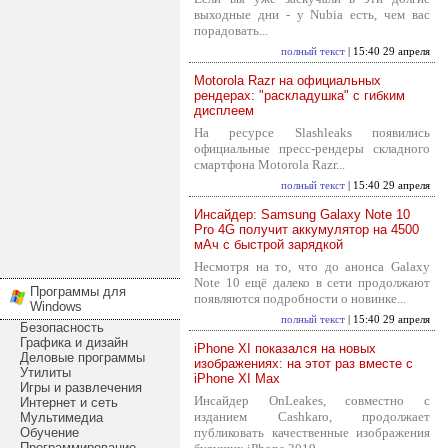
выходные дни - у Nubia есть, чем вас
порадовать...
полный текст
| 15:40 29 апреля
Motorola Razr на официальных
рендерах: "раскладушка" с гибким
дисплеем
На ресурсе Slashleaks появились
официальные пресс-рендеры складного
смартфона Motorola Razr...
полный текст
| 15:40 29 апреля
Инсайдер: Samsung Galaxy Note 10
Pro 4G получит аккумулятор на 4500
мАч с быстрой зарядкой
Несмотря на то, что до анонса Galaxy
Note 10 ещё далеко в сети продолжают
Программы для
появляются подробности о новинке...
Windows
полный текст
| 15:40 29 апреля
Безопасность
Графика и дизайн
iPhone XI показался на новых
Деловые программы
изображениях: на этот раз вместе с
Утилиты
iPhone XI Max
Игры и развлечения
Инсайдер OnLeakes, совместно с
Интернет и сеть
изданием Cashkaro, продолжает
Мультимедиа
Обучение
публиковать качественные изображения
Программирование