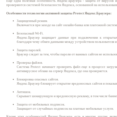
Еще одна полезная особенность Яндекс.Браузера - защита от вирусов 
проверяются системой безопасности Яндекса, основанной на использовани
Особенности технологии активной защиты Protect Яндекс.Браузера:
Защищенный режим.
Включается при заходе на сайт онлайн-банка или платежной систе
Безопасный Wi-Fi.
Яндекс.Браузер защищает данные при подключении к открытым
благодаря чему обмен данными между устройством пользователя и
Защита паролей.
Браузер следит за тем, чтобы пароли от важных сайтов не использов
Проверка файлов.
Система Protect начинает проверять файл еще в процессе загруз
антивирусное облако на сервер Яндекса, где она проверяется.
Блокировка опасных сайтов.
Яндекс.Браузер блокирует открытие вредоносных сайтов и показы
Антишок.
Скрывает шокирующую и вредоносную рекламу, в том числе банн
Защита от мобильных подписок.
Защищает от случайных подписок на платные мобильные услуги.
Кроме этих особенностей Яндекс.Браузера, есть и многие другие, вкл