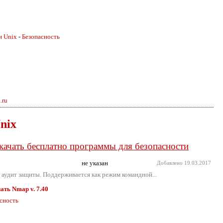
и Unix
-
Безопасность
.ru
nix
качать бесплатно программы для безопасности
не указан
Добавлено
19.03.2017
т аудит защиты. Поддерживается как режим командной...
ать Nmap v. 7.40
сность