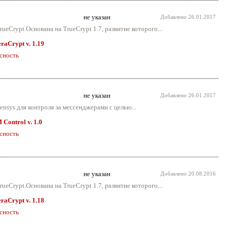
не указан
Добавлено
26.01.2017
eCrypt.Основана на TrueCrypt 1.7, развитие которого...
raCrypt v. 1.19
сность
не указан
Добавлено
26.01.2017
ensys для контроля за мессенджерами с целью...
 Control v. 1.0
сность
не указан
Добавлено
20.08.2016
eCrypt.Основана на TrueCrypt 1.7, развитие которого...
raCrypt v. 1.18
сность