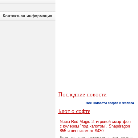
Контактная информация
Последние новости
Все новости софта и железа
Блог о софте
Nubia Red Magic 3: игровой смартфон
с кулером "под капотом", Snapdragon
855 и ценником от $430
Если вы уже заскучали в эти долгие