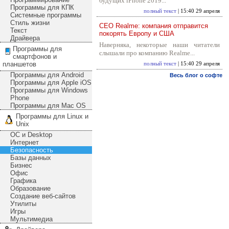
будущих iPhone 2019...
Программы для КПК
полный текст
| 15:40 29 апреля
Системные программы
Стиль жизни
CEO Realme: компания отправится
Текст
покорять Европу и США
Драйвера
Наверняка, некоторые наши читатели
Программы для
слышали про компанию Realme...
смартфонов и
планшетов
полный текст
| 15:40 29 апреля
Программы для Android
Весь блог о софте
Программы для Apple iOS
Программы для Windows
Phone
Программы для Mac OS
Программы для Linux и
Unix
ОС и Desktop
Интернет
Безопасность
Базы данных
Бизнес
Офис
Графика
Образование
Создание веб-сайтов
Утилиты
Игры
Мультимедиа