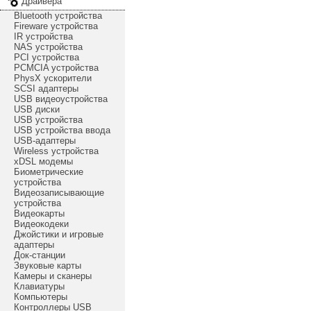
Драйвера
Bluetooth устройства
Fireware устройства
IR устройства
NAS устройства
PCI устройства
PCMCIA устройства
PhysX ускорители
SCSI адаптеры
USB видеоустройства
USB диски
USB устройства
USB устройства ввода
USB-адаптеры
Wireless устройства
xDSL модемы
Биометрические
устройства
Видеозаписывающие
устройства
Видеокарты
Видеокодеки
Джойстики и игровые
адаптеры
Док-станции
Звуковые карты
Камеры и сканеры
Клавиатуры
Компьютеры
Контроллеры USB