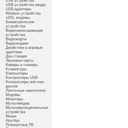
USB устройства
USB устройства ввода
USB-адаптеры
Wireless устройства
xDSL модемы
Биометрические
устройства
Видеозаписывающие
устройства
Видеокарты
Видеокодеки
Джойстики и игровые
адаптеры
Док-станции
Звуковые карты
Камеры и сканеры
Клавиатуры
Компьютеры
Контроллеры USB
Контроллеры жёстких
дисков
Ленточные накопители
Модемы
Мониторы
Мультимедиа
Мультифункциональные
устройства
Мыши
Ноутбук
Планшетные ПК