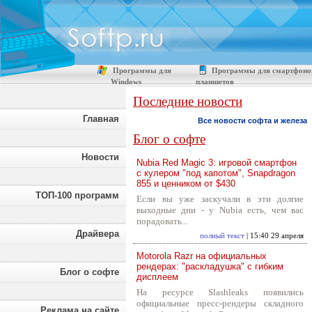
Программы для
Программы для смартфоно
Windows
планшетов
Последние новости
Главная
Все новости софта и железа
Блог о софте
Новости
Nubia Red Magic 3: игровой смартфон
с кулером "под капотом", Snapdragon
855 и ценником от $430
ТОП-100 программ
Если вы уже заскучали в эти долгие
выходные дни - у Nubia есть, чем вас
порадовать...
Драйвера
полный текст
| 15:40 29 апреля
Motorola Razr на официальных
рендерах: "раскладушка" с гибким
Блог о софте
дисплеем
На ресурсе Slashleaks появились
официальные пресс-рендеры складного
Реклама на сайте