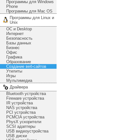
Программы для Windows
Phone
Программы для Mac OS
Программы для Linux и
Unix
ОС и Desktop
Интернет
Безопасность
Базы данных
Бизнес
Офис
Графика
Образование
Создание веб-сайтов
Утилиты
Игры
Мультимедиа
Драйвера
Bluetooth устройства
Fireware устройства
IR устройства
NAS устройства
PCI устройства
PCMCIA устройства
PhysX ускорители
SCSI адаптеры
USB видеоустройства
USB диски