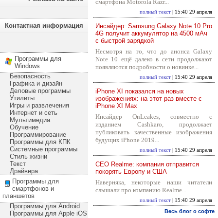
смартфона Motorola Razr...
полный текст
| 15:40 29 апреля
Контактная информация
Инсайдер: Samsung Galaxy Note 10 Pro
4G получит аккумулятор на 4500 мАч
с быстрой зарядкой
Несмотря на то, что до анонса Galaxy
Программы для
Note 10 ещё далеко в сети продолжают
Windows
появляются подробности о новинке...
Безопасность
полный текст
| 15:40 29 апреля
Графика и дизайн
Деловые программы
iPhone XI показался на новых
Утилиты
изображениях: на этот раз вместе с
Игры и развлечения
iPhone XI Max
Интернет и сеть
Инсайдер OnLeakes, совместно с
Мультимедиа
изданием Cashkaro, продолжает
Обучение
публиковать качественные изображения
Программирование
будущих iPhone 2019...
Программы для КПК
Системные программы
полный текст
| 15:40 29 апреля
Стиль жизни
Текст
CEO Realme: компания отправится
Драйвера
покорять Европу и США
Программы для
Наверняка, некоторые наши читатели
смартфонов и
слышали про компанию Realme...
планшетов
полный текст
| 15:40 29 апреля
Программы для Android
Весь блог о софте
Программы для Apple iOS