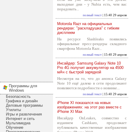
выходные дни - у Nubia есть, чем вас
порадовать...
полный текст
| 15:40 29 апреля
Motorola Razr на официальных
рендерах: "раскладушка" с гибким
дисплеем
На ресурсе Slashleaks появились
официальные пресс-рендеры складного
смартфона Motorola Razr...
полный текст
| 15:40 29 апреля
Инсайдер: Samsung Galaxy Note 10
Pro 4G получит аккумулятор на 4500
мАч с быстрой зарядкой
Несмотря на то, что до анонса Galaxy
Note 10 ещё далеко в сети продолжают
Программы для
появляются подробности о новинке...
Windows
полный текст
| 15:40 29 апреля
Безопасность
Графика и дизайн
iPhone XI показался на новых
Деловые программы
изображениях: на этот раз вместе с
Утилиты
iPhone XI Max
Игры и развлечения
Инсайдер OnLeakes, совместно с
Интернет и сеть
изданием Cashkaro, продолжает
Мультимедиа
Обучение
публиковать качественные изображения
Программирование