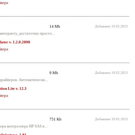
вера
14 Mb
Добавлено
19.02.2013
интернету, достаточно просто...
ter v. 1.2.0.2090
вера
9 Mb
Добавлено
19.02.2013
райверов. Автоматически...
ion Lite v. 12.3
вера
751 Kb
Добавлено
19.02.2013
ера контроллера HP SAS в...
njector v. 1.01