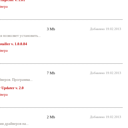
вера
3 Mb
Добавлено
19.02.2013
 позволяет установить...
taller v. 1.0.0.84
вера
7 Mb
Добавлено
19.02.2013
веров. Программа...
 Updater v. 2.0
вера
2 Mb
Добавлено
19.02.2013
я драйверов на...