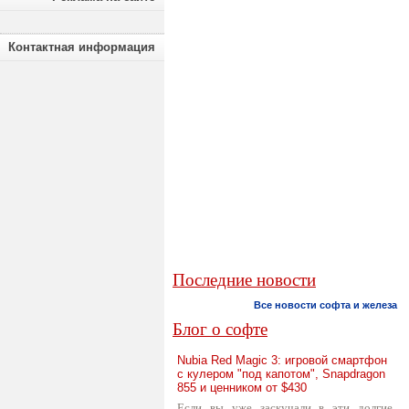
Контактная информация
Последние новости
Все новости софта и железа
Блог о софте
Nubia Red Magic 3: игровой смартфон
с кулером "под капотом", Snapdragon
855 и ценником от $430
Если вы уже заскучали в эти долгие