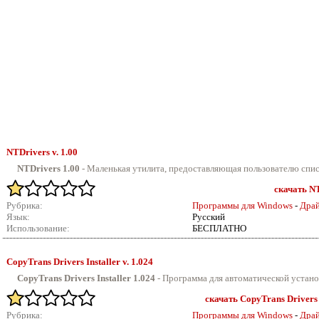
NTDrivers v.
1.00
NTDrivers 1.00
-
Маленькая утилита, предоставляющая пользователю списо
скачать NT
Рубрика:
Программы для Windows
-
Драй
Язык:
Русский
Использование:
БЕСПЛАТНО
CopyTrans Drivers Installer v.
1.024
CopyTrans Drivers Installer 1.024
- Программа для автоматической установк
скачать CopyTrans Drivers I
Рубрика:
Программы для Windows
-
Драй