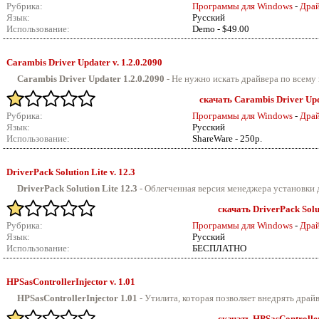
Рубрика:
Программы для Windows
-
Драй
Язык:
Русский
Использование:
Demo - $49.00
Carambis Driver Updater v.
1.2.0.2090
Carambis Driver Updater 1.2.0.2090
-
Не нужно искать драйвера по всему 
скачать Carambis Driver Upda
Рубрика:
Программы для Windows
-
Драй
Язык:
Русский
Использование:
ShareWare - 250р.
DriverPack Solution Lite v.
12.3
DriverPack Solution Lite 12.3
-
Облегченная версия менеджера установки д
скачать DriverPack Solut
Рубрика:
Программы для Windows
-
Драй
Язык:
Русский
Использование:
БЕСПЛАТНО
HPSasControllerInjector v.
1.01
HPSasControllerInjector 1.01
-
Утилита, которая позволяет внедрять драйв
скачать HPSasControllerI