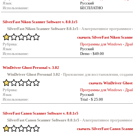
Язык:
Русский
Использование:
БЕСПЛАТНО
SilverFast Nikon Scanner Software v.
8.0.1r5
SilverFast Nikon Scanner Software 8.0.1r5
-
Альтернативное программное о
скачать SilverFast Nikon Scanner
Рубрика:
Программы для Windows
-
Драй
Язык:
Русский
Использование:
Demo - $49.00
WinDriver Ghost Personal v.
3.02
WinDriver Ghost Personal 3.02
-
Приложение для восстановления, создания
скачать WinDriver Ghost 
Рубрика:
Программы для Windows
-
Драй
Язык:
Русский
Использование:
Trial - $ 25.00
SilverFast Canon Scanner Software v.
8.0.1r5
SilverFast Canon Scanner Software 8.0.1r5
-
Альтернативное программное 
скачать SilverFast Canon Scanner