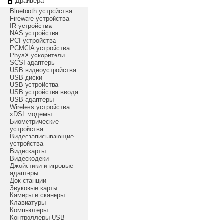
Драйвера
Bluetooth устройства
Fireware устройства
IR устройства
NAS устройства
PCI устройства
PCMCIA устройства
PhysX ускорители
SCSI адаптеры
USB видеоустройства
USB диски
USB устройства
USB устройства ввода
USB-адаптеры
Wireless устройства
xDSL модемы
Биометрические
устройства
Видеозаписывающие
устройства
Видеокарты
Видеокодеки
Джойстики и игровые
адаптеры
Док-станции
Звуковые карты
Камеры и сканеры
Клавиатуры
Компьютеры
Контроллеры USB