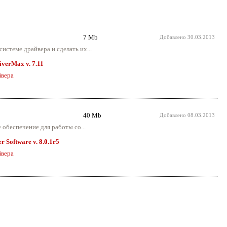
7 Mb
Добавлено
30.03.2013
истеме драйвера и сделать их...
iverMax v. 7.11
вера
40 Mb
Добавлено
08.03.2013
обеспечение для работы со...
r Software v. 8.0.1r5
вера