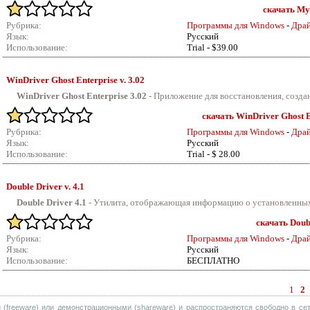
скачать My 
Рубрика:
Программы для Windows
-
Драй
Язык:
Русский
Использование:
Trial - $39.00
WinDriver Ghost Enterprise v.
3.02
WinDriver Ghost Enterprise 3.02
-
Приложение для восстановления, создан
скачать WinDriver Ghost En
Рубрика:
Программы для Windows
-
Драй
Язык:
Русский
Использование:
Trial - $ 28.00
Double Driver v.
4.1
Double Driver 4.1
-
Утилита, отображающая информацию о установленных в
скачать Doubl
Рубрика:
Программы для Windows
-
Драй
Язык:
Русский
Использование:
БЕСПЛАТНО
1
2
(freeware) или демонстрационными (shareware) и распространяются свободно в сет