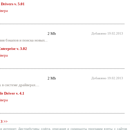
Drivers v. 5.01
вера
2 Mb
Добавлено
19.02.2013
ия бэкапов и поиска новых...
terprise v. 3.02
вера
2 Mb
Добавлено
19.02.2013
 системе драйверах....
e Driver v. 4.1
вера
3
>>
и интернет. Дистрибутивы софта, описания и скриншоты программ взяты с сайтов