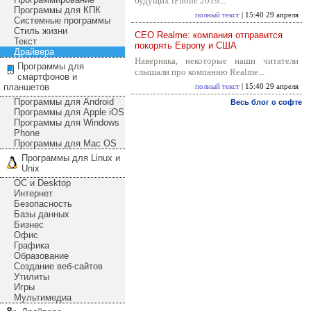
будущих iPhone 2019...
Программы для КПК
полный текст
| 15:40 29 апреля
Системные программы
Стиль жизни
CEO Realme: компания отправится
Текст
покорять Европу и США
Драйвера
Наверняка, некоторые наши читатели
Программы для
слышали про компанию Realme...
смартфонов и
планшетов
полный текст
| 15:40 29 апреля
Программы для Android
Весь блог о софте
Программы для Apple iOS
Программы для Windows
Phone
Программы для Mac OS
Программы для Linux и
Unix
ОС и Desktop
Интернет
Безопасность
Базы данных
Бизнес
Офис
Графика
Образование
Создание веб-сайтов
Утилиты
Игры
Мультимедиа