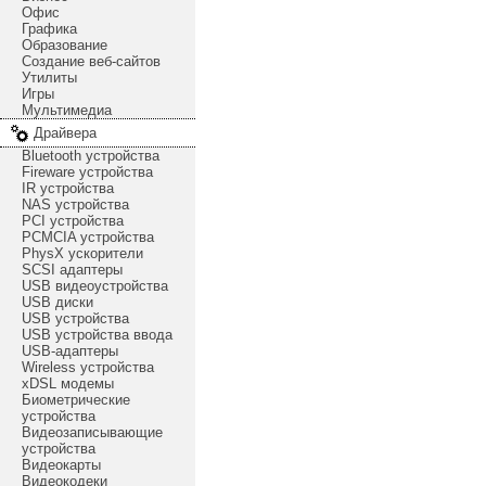
Офис
Графика
Образование
Создание веб-сайтов
Утилиты
Игры
Мультимедиа
Драйвера
Bluetooth устройства
Fireware устройства
IR устройства
NAS устройства
PCI устройства
PCMCIA устройства
PhysX ускорители
SCSI адаптеры
USB видеоустройства
USB диски
USB устройства
USB устройства ввода
USB-адаптеры
Wireless устройства
xDSL модемы
Биометрические
устройства
Видеозаписывающие
устройства
Видеокарты
Видеокодеки