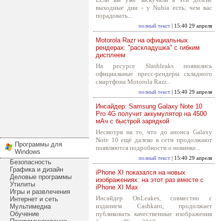
выходные дни - у Nubia есть, чем вас
порадовать...
полный текст
| 15:40 29 апреля
Motorola Razr на официальных
рендерах: "раскладушка" с гибким
дисплеем
На ресурсе Slashleaks появились
официальные пресс-рендеры складного
смартфона Motorola Razr...
полный текст
| 15:40 29 апреля
Инсайдер: Samsung Galaxy Note 10
Pro 4G получит аккумулятор на 4500
мАч с быстрой зарядкой
Несмотря на то, что до анонса Galaxy
Note 10 ещё далеко в сети продолжают
Программы для
появляются подробности о новинке...
Windows
полный текст
| 15:40 29 апреля
Безопасность
Графика и дизайн
iPhone XI показался на новых
Деловые программы
изображениях: на этот раз вместе с
Утилиты
iPhone XI Max
Игры и развлечения
Инсайдер OnLeakes, совместно с
Интернет и сеть
изданием Cashkaro, продолжает
Мультимедиа
Обучение
публиковать качественные изображения