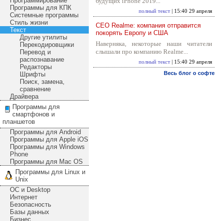
Программирование
будущих iPhone 2019...
Программы для КПК
полный текст
| 15:40 29 апреля
Системные программы
Стиль жизни
CEO Realme: компания отправится
Текст
покорять Европу и США
Другие утилиты
Наверняка, некоторые наши читатели
Перекодировщики
слышали про компанию Realme...
Перевод и
распознавание
полный текст
| 15:40 29 апреля
Редакторы
Весь блог о софте
Шрифты
Поиск, замена,
сравнение
Драйвера
Программы для
смартфонов и
планшетов
Программы для Android
Программы для Apple iOS
Программы для Windows
Phone
Программы для Mac OS
Программы для Linux и
Unix
ОС и Desktop
Интернет
Безопасность
Базы данных
Бизнес