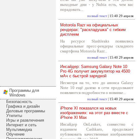
выходные дни - у Nubia есть, чем вас
порадовать...
полный текст
| 15:40 29 апреля
Motorola Razr на официальных
рендерах: "раскладушка" с гибким
дисплеем
На ресурсе Slashleaks появились
официальные пресс-рендеры складного
смартфона Motorola Razr...
полный текст
| 15:40 29 апреля
Инсайдер: Samsung Galaxy Note 10
Pro 4G получит аккумулятор на 4500
мАч с быстрой зарядкой
Несмотря на то, что до анонса Galaxy
Note 10 ещё далеко в сети продолжают
Программы для
появляются подробности о новинке...
Windows
полный текст
| 15:40 29 апреля
Безопасность
Графика и дизайн
iPhone XI показался на новых
Деловые программы
изображениях: на этот раз вместе с
Утилиты
iPhone XI Max
Игры и развлечения
Инсайдер OnLeakes, совместно с
Интернет и сеть
изданием Cashkaro, продолжает
Мультимедиа
Обучение
публиковать качественные изображения
Программирование