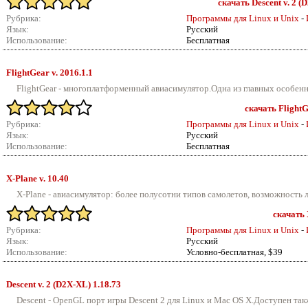
скачать Descent v. 2 (
Рубрика:
Программы для Linux и Unix
-
Язык:
Русский
Использование:
Бесплатная
FlightGear v.
2016.1.1
FlightGear - многоплатформенный авиасимулятор.Одна из главных особенно
скачать FlightG
Рубрика:
Программы для Linux и Unix
-
Язык:
Русский
Использование:
Бесплатная
X-Plane v.
10.40
X-Plane - авиасимулятор: более полусотни типов самолетов, возможность ле
скачать 
Рубрика:
Программы для Linux и Unix
-
Язык:
Русский
Использование:
Условно-бесплатная, $39
Descent v.
2 (D2X-XL) 1.18.73
Descent - OpenGL порт игры Descent 2 для Linux и Mac OS X.Доступен такж