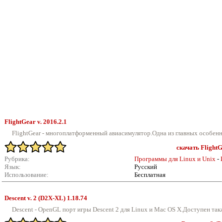
FlightGear v.
2016.2.1
FlightGear - многоплатформенный авиасимулятор.Одна из главных особенно
скачать FlightG
Рубрика:
Программы для Linux и Unix
-
Язык:
Русский
Использование:
Бесплатная
Descent v.
2 (D2X-XL) 1.18.74
Descent - OpenGL порт игры Descent 2 для Linux и Mac OS X.Доступен такж