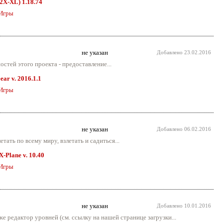
D2X-XL) 1.18.74
Игры
не указан
Добавлено
23.02.2016
стей этого проекта - предоставление...
ear v. 2016.1.1
Игры
не указан
Добавлено
06.02.2016
тать по всему миру, взлетать и садиться...
X-Plane v. 10.40
Игры
не указан
Добавлено
10.01.2016
е редактор уровней (см. ссылку на нашей странице загрузки...