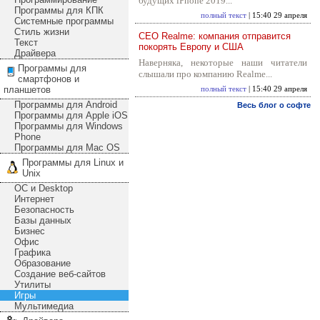
будущих iPhone 2019...
Программы для КПК
полный текст
| 15:40 29 апреля
Системные программы
Стиль жизни
CEO Realme: компания отправится
Текст
покорять Европу и США
Драйвера
Наверняка, некоторые наши читатели
Программы для
слышали про компанию Realme...
смартфонов и
планшетов
полный текст
| 15:40 29 апреля
Программы для Android
Весь блог о софте
Программы для Apple iOS
Программы для Windows
Phone
Программы для Mac OS
Программы для Linux и
Unix
ОС и Desktop
Интернет
Безопасность
Базы данных
Бизнес
Офис
Графика
Образование
Создание веб-сайтов
Утилиты
Игры
Мультимедиа