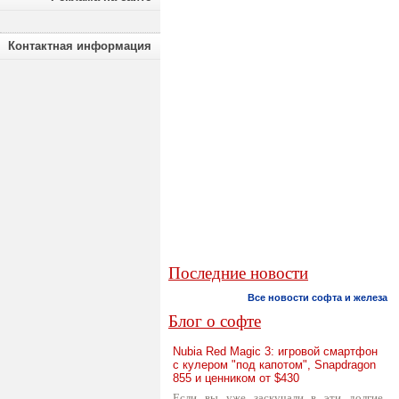
Контактная информация
Последние новости
Все новости софта и железа
Блог о софте
Nubia Red Magic 3: игровой смартфон
с кулером "под капотом", Snapdragon
855 и ценником от $430
Если вы уже заскучали в эти долгие