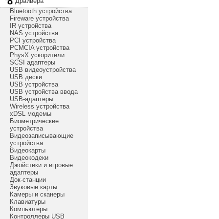
Драйвера
Bluetooth устройства
Fireware устройства
IR устройства
NAS устройства
PCI устройства
PCMCIA устройства
PhysX ускорители
SCSI адаптеры
USB видеоустройства
USB диски
USB устройства
USB устройства ввода
USB-адаптеры
Wireless устройства
xDSL модемы
Биометрические
устройства
Видеозаписывающие
устройства
Видеокарты
Видеокодеки
Джойстики и игровые
адаптеры
Док-станции
Звуковые карты
Камеры и сканеры
Клавиатуры
Компьютеры
Контроллеры USB