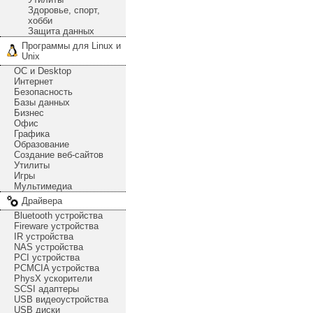
Здоровье, спорт,
хобби
Защита данных
Программы для Linux и
Unix
ОС и Desktop
Интернет
Безопасность
Базы данных
Бизнес
Офис
Графика
Образование
Создание веб-сайтов
Утилиты
Игры
Мультимедиа
Драйвера
Bluetooth устройства
Fireware устройства
IR устройства
NAS устройства
PCI устройства
PCMCIA устройства
PhysX ускорители
SCSI адаптеры
USB видеоустройства
USB диски