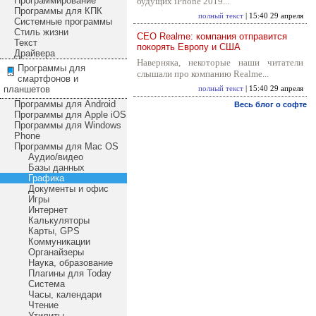
Программирование
будущих iPhone 2019...
Программы для КПК
полный текст
| 15:40 29 апреля
Системные программы
Стиль жизни
CEO Realme: компания отправится
Текст
покорять Европу и США
Драйвера
Наверняка, некоторые наши читатели
Программы для
слышали про компанию Realme...
смартфонов и
планшетов
полный текст
| 15:40 29 апреля
Программы для Android
Весь блог о софте
Программы для Apple iOS
Программы для Windows
Phone
Программы для Mac OS
Аудио/видео
Базы данных
Графика
Документы и офис
Игры
Интернет
Калькуляторы
Карты, GPS
Коммуникации
Органайзеры
Наука, образование
Плагины для Today
Система
Часы, календари
Чтение
Утилиты