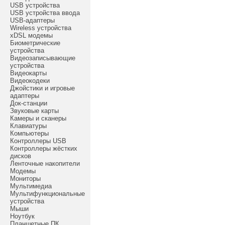
USB устройства
USB устройства ввода
USB-адаптеры
Wireless устройства
xDSL модемы
Биометрические
устройства
Видеозаписывающие
устройства
Видеокарты
Видеокодеки
Джойстики и игровые
адаптеры
Док-станции
Звуковые карты
Камеры и сканеры
Клавиатуры
Компьютеры
Контроллеры USB
Контроллеры жёстких
дисков
Ленточные накопители
Модемы
Мониторы
Мультимедиа
Мультифункциональные
устройства
Мыши
Ноутбук
Планшетные ПК