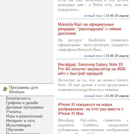
выходные дни - у Nubia есть, чем вас
порадовать...
полный текст
| 15:40 29 апреля
Motorola Razr на официальных
рендерах: "раскладушка" с гибким
дисплеем
На ресурсе Slashleaks появились
официальные пресс-рендеры складного
смартфона Motorola Razr...
полный текст
| 15:40 29 апреля
Инсайдер: Samsung Galaxy Note 10
Pro 4G получит аккумулятор на 4500
мАч с быстрой зарядкой
Несмотря на то, что до анонса Galaxy
Note 10 ещё далеко в сети продолжают
Программы для
появляются подробности о новинке...
Windows
полный текст
| 15:40 29 апреля
Безопасность
Графика и дизайн
iPhone XI показался на новых
Деловые программы
изображениях: на этот раз вместе с
Утилиты
iPhone XI Max
Игры и развлечения
Инсайдер OnLeakes, совместно с
Интернет и сеть
изданием Cashkaro, продолжает
Мультимедиа
Обучение
публиковать качественные изображения