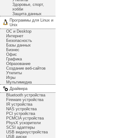
Здоровье, спорт,
хобби
Защита данных
Программы для Linux и
Unix
ОС и Desktop
Интернет
Безопасность
Базы данных
Бизнес
Офис
Графика
Образование
Создание веб-сайтов
Утилиты
Игры
Мультимедиа
Драйвера
Bluetooth устройства
Fireware устройства
IR устройства
NAS устройства
PCI устройства
PCMCIA устройства
PhysX ускорители
SCSI адаптеры
USB видеоустройства
USB диски