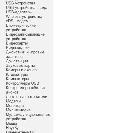
USB устройства
USB устройства ввода
USB-адаптеры
Wireless устройства
xDSL модемы
Биометрические
устройства
Видеозаписывающие
устройства
Видеокарты
Видеокодеки
Джойстики и игровые
адаптеры
Док-станции
Звуковые карты
Камеры и сканеры
Клавиатуры
Компьютеры
Контроллеры USB
Контроллеры жёстких
дисков
Ленточные накопители
Модемы
Мониторы
Мультимедиа
Мультифункциональные
устройства
Мыши
Ноутбук
Планшетные ПК