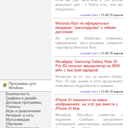
выходные дни - у Nubia есть, чем вас
порадовать...
полный текст
| 15:40 29 апреля
Motorola Razr на официальных
рендерах: "раскладушка" с гибким
дисплеем
На ресурсе Slashleaks появились
официальные пресс-рендеры складного
смартфона Motorola Razr...
полный текст
| 15:40 29 апреля
Инсайдер: Samsung Galaxy Note 10
Pro 4G получит аккумулятор на 4500
мАч с быстрой зарядкой
Несмотря на то, что до анонса Galaxy
Note 10 ещё далеко в сети продолжают
Программы для
появляются подробности о новинке...
Windows
полный текст
| 15:40 29 апреля
Безопасность
Графика и дизайн
iPhone XI показался на новых
Деловые программы
изображениях: на этот раз вместе с
Утилиты
iPhone XI Max
Игры и развлечения
Инсайдер OnLeakes, совместно с
Интернет и сеть
изданием Cashkaro, продолжает
Мультимедиа
Обучение
публиковать качественные изображения