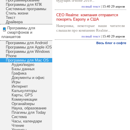
Программирование
будущих iPhone 2019...
Программы для КПК
полный текст
| 15:40 29 апреля
Системные программы
Стиль жизни
CEO Realme: компания отправится
Текст
покорять Европу и США
Драйвера
Наверняка, некоторые наши читатели
Программы для
слышали про компанию Realme...
смартфонов и
планшетов
полный текст
| 15:40 29 апреля
Программы для Android
Весь блог о софте
Программы для Apple iOS
Программы для Windows
Phone
Программы для Mac OS
Аудио/видео
Базы данных
Графика
Документы и офис
Игры
Интернет
Калькуляторы
Карты, GPS
Коммуникации
Органайзеры
Наука, образование
Плагины для Today
Система
Часы, календари
Чтение
Утилиты