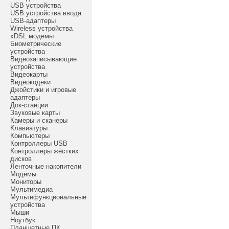
USB устройства
USB устройства ввода
USB-адаптеры
Wireless устройства
xDSL модемы
Биометрические
устройства
Видеозаписывающие
устройства
Видеокарты
Видеокодеки
Джойстики и игровые
адаптеры
Док-станции
Звуковые карты
Камеры и сканеры
Клавиатуры
Компьютеры
Контроллеры USB
Контроллеры жёстких
дисков
Ленточные накопители
Модемы
Мониторы
Мультимедиа
Мультифункциональные
устройства
Мыши
Ноутбук
Планшетные ПК