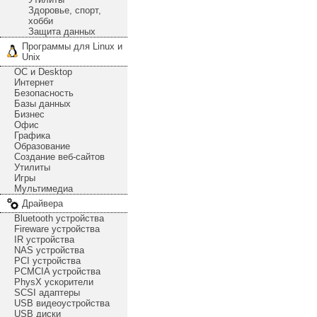
Здоровье, спорт,
хобби
Защита данных
Программы для Linux и
Unix
ОС и Desktop
Интернет
Безопасность
Базы данных
Бизнес
Офис
Графика
Образование
Создание веб-сайтов
Утилиты
Игры
Мультимедиа
Драйвера
Bluetooth устройства
Fireware устройства
IR устройства
NAS устройства
PCI устройства
PCMCIA устройства
PhysX ускорители
SCSI адаптеры
USB видеоустройства
USB диски