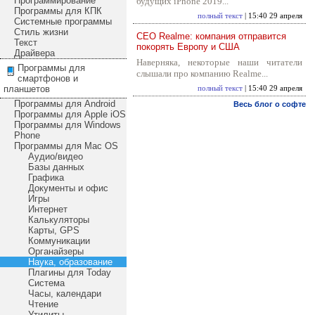
Программирование
будущих iPhone 2019...
Программы для КПК
полный текст
| 15:40 29 апреля
Системные программы
Стиль жизни
CEO Realme: компания отправится
Текст
покорять Европу и США
Драйвера
Наверняка, некоторые наши читатели
Программы для
слышали про компанию Realme...
смартфонов и
планшетов
полный текст
| 15:40 29 апреля
Программы для Android
Весь блог о софте
Программы для Apple iOS
Программы для Windows
Phone
Программы для Mac OS
Аудио/видео
Базы данных
Графика
Документы и офис
Игры
Интернет
Калькуляторы
Карты, GPS
Коммуникации
Органайзеры
Наука, образование
Плагины для Today
Система
Часы, календари
Чтение
Утилиты