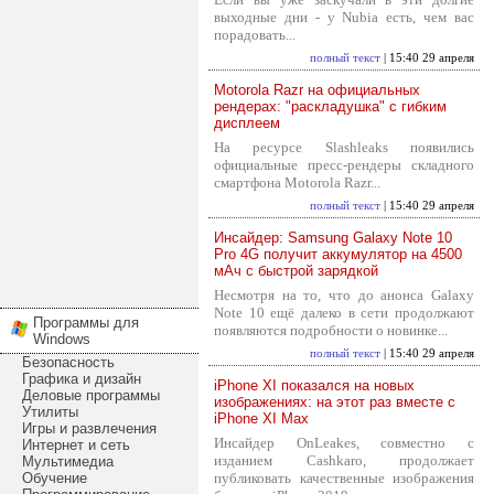
выходные дни - у Nubia есть, чем вас
порадовать...
полный текст
| 15:40 29 апреля
Motorola Razr на официальных
рендерах: "раскладушка" с гибким
дисплеем
На ресурсе Slashleaks появились
официальные пресс-рендеры складного
смартфона Motorola Razr...
полный текст
| 15:40 29 апреля
Инсайдер: Samsung Galaxy Note 10
Pro 4G получит аккумулятор на 4500
мАч с быстрой зарядкой
Несмотря на то, что до анонса Galaxy
Note 10 ещё далеко в сети продолжают
Программы для
появляются подробности о новинке...
Windows
полный текст
| 15:40 29 апреля
Безопасность
Графика и дизайн
iPhone XI показался на новых
Деловые программы
изображениях: на этот раз вместе с
Утилиты
iPhone XI Max
Игры и развлечения
Инсайдер OnLeakes, совместно с
Интернет и сеть
изданием Cashkaro, продолжает
Мультимедиа
Обучение
публиковать качественные изображения