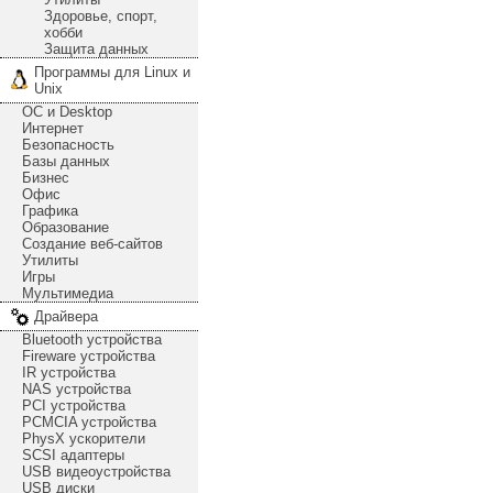
Здоровье, спорт,
хобби
Защита данных
Программы для Linux и
Unix
ОС и Desktop
Интернет
Безопасность
Базы данных
Бизнес
Офис
Графика
Образование
Создание веб-сайтов
Утилиты
Игры
Мультимедиа
Драйвера
Bluetooth устройства
Fireware устройства
IR устройства
NAS устройства
PCI устройства
PCMCIA устройства
PhysX ускорители
SCSI адаптеры
USB видеоустройства
USB диски