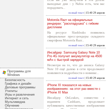
выходные дни - у Nubia есть, чем вас
порадовать...
полный текст
| 15:40 29 апреля
Motorola Razr на официальных
рендерах: "раскладушка" с гибким
дисплеем
На ресурсе Slashleaks появились
официальные пресс-рендеры складного
смартфона Motorola Razr...
полный текст
| 15:40 29 апреля
Инсайдер: Samsung Galaxy Note 10
Pro 4G получит аккумулятор на 4500
мАч с быстрой зарядкой
Несмотря на то, что до анонса Galaxy
Note 10 ещё далеко в сети продолжают
Программы для
появляются подробности о новинке...
Windows
полный текст
| 15:40 29 апреля
Безопасность
Графика и дизайн
iPhone XI показался на новых
Деловые программы
изображениях: на этот раз вместе с
Утилиты
iPhone XI Max
Игры и развлечения
Инсайдер OnLeakes, совместно с
Интернет и сеть
изданием Cashkaro, продолжает
Мультимедиа
Обучение
публиковать качественные изображения