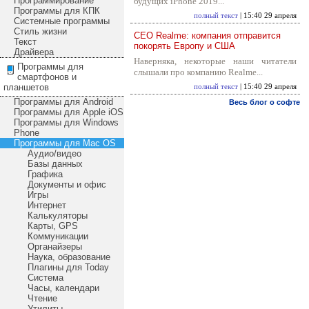
Программирование
будущих iPhone 2019...
Программы для КПК
полный текст
| 15:40 29 апреля
Системные программы
Стиль жизни
CEO Realme: компания отправится
Текст
покорять Европу и США
Драйвера
Наверняка, некоторые наши читатели
Программы для
слышали про компанию Realme...
смартфонов и
планшетов
полный текст
| 15:40 29 апреля
Программы для Android
Весь блог о софте
Программы для Apple iOS
Программы для Windows
Phone
Программы для Mac OS
Аудио/видео
Базы данных
Графика
Документы и офис
Игры
Интернет
Калькуляторы
Карты, GPS
Коммуникации
Органайзеры
Наука, образование
Плагины для Today
Система
Часы, календари
Чтение
Утилиты