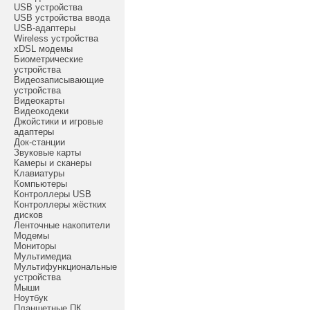
USB устройства
USB устройства ввода
USB-адаптеры
Wireless устройства
xDSL модемы
Биометрические
устройства
Видеозаписывающие
устройства
Видеокарты
Видеокодеки
Джойстики и игровые
адаптеры
Док-станции
Звуковые карты
Камеры и сканеры
Клавиатуры
Компьютеры
Контроллеры USB
Контроллеры жёстких
дисков
Ленточные накопители
Модемы
Мониторы
Мультимедиа
Мультифункциональные
устройства
Мыши
Ноутбук
Планшетные ПК