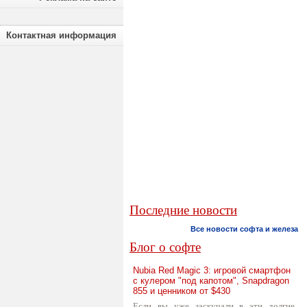
Контактная информация
Последние новости
Все новости софта и железа
Блог о софте
Nubia Red Magic 3: игровой смартфон
с кулером "под капотом", Snapdragon
855 и ценником от $430
Если вы уже заскучали в эти долгие