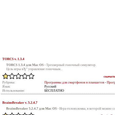
TORCS v.
1.3.4
TORCS 1.3.4 для Mac OS
-
Трехмерный гоночный симулятор.
Цель игры вЂ” управление гоночным...
скачать
Рубрика:
Программы для смартфонов и планшетов
-
Прог
Язык:
Русский
Использование:
БЕСПЛАТНО
BrainsBreaker v.
5.2.4.7
BrainsBreaker 5.2.4.7 для Mac OS
-
Игра-головоломка, в которой можно со