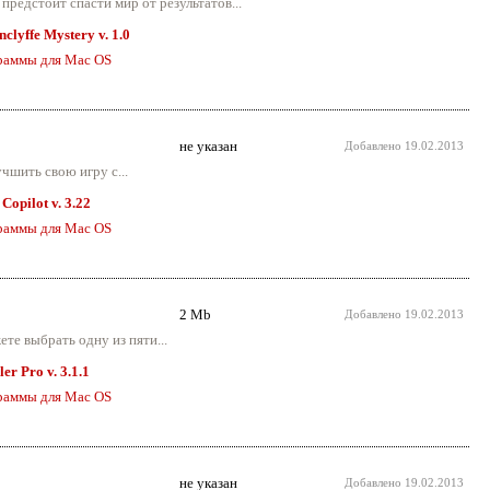
 предстоит спасти мир от результатов...
clyffe Mystery v. 1.0
раммы для Mac OS
не указан
Добавлено
19.02.2013
чшить свою игру с...
Copilot v. 3.22
раммы для Mac OS
2 Mb
Добавлено
19.02.2013
те выбрать одну из пяти...
er Pro v. 3.1.1
раммы для Mac OS
не указан
Добавлено
19.02.2013