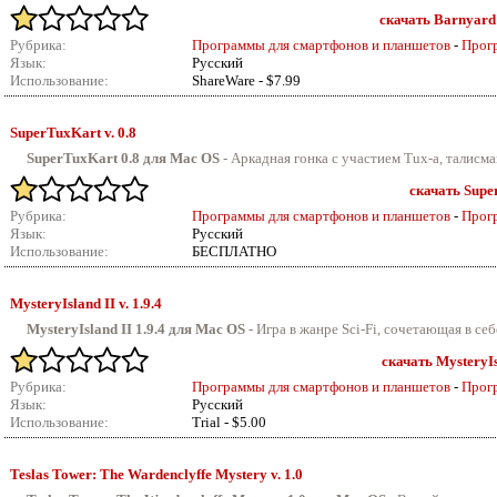
скачать Barnyard B
Рубрика:
Программы для смартфонов и планшетов
-
Прог
Язык:
Русский
Использование:
ShareWare - $7.99
SuperTuxKart v.
0.8
SuperTuxKart 0.8 для Mac OS
-
Аркадная гонка с участием Tux-а, талисман
скачать Super
Рубрика:
Программы для смартфонов и планшетов
-
Прог
Язык:
Русский
Использование:
БЕСПЛАТНО
MysteryIsland II v.
1.9.4
MysteryIsland II 1.9.4 для Mac OS
-
Игра в жанре Sci-Fi, сочетающая в себ
скачать MysteryIsl
Рубрика:
Программы для смартфонов и планшетов
-
Прог
Язык:
Русский
Использование:
Trial - $5.00
Teslas Tower: The Wardenclyffe Mystery v.
1.0