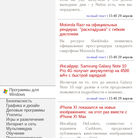
выходные дни - у Nubia есть, чем вас
порадовать...
полный текст
| 15:40 29 апреля
Motorola Razr на официальных
рендерах: "раскладушка" с гибким
дисплеем
На ресурсе Slashleaks появились
официальные пресс-рендеры складного
смартфона Motorola Razr...
полный текст
| 15:40 29 апреля
Инсайдер: Samsung Galaxy Note 10
Pro 4G получит аккумулятор на 4500
мАч с быстрой зарядкой
Несмотря на то, что до анонса Galaxy
Note 10 ещё далеко в сети продолжают
Программы для
появляются подробности о новинке...
Windows
полный текст
| 15:40 29 апреля
Безопасность
Графика и дизайн
iPhone XI показался на новых
Деловые программы
изображениях: на этот раз вместе с
Утилиты
iPhone XI Max
Игры и развлечения
Инсайдер OnLeakes, совместно с
Интернет и сеть
изданием Cashkaro, продолжает
Мультимедиа
Обучение
публиковать качественные изображения
Программирование