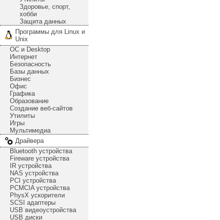
Здоровье, спорт,
хобби
Защита данных
Программы для Linux и
Unix
ОС и Desktop
Интернет
Безопасность
Базы данных
Бизнес
Офис
Графика
Образование
Создание веб-сайтов
Утилиты
Игры
Мультимедиа
Драйвера
Bluetooth устройства
Fireware устройства
IR устройства
NAS устройства
PCI устройства
PCMCIA устройства
PhysX ускорители
SCSI адаптеры
USB видеоустройства
USB диски