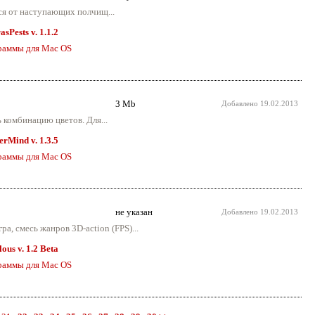
ся от наступающих полчищ...
sPests v. 1.1.2
раммы для Mac OS
3 Mb
Добавлено
19.02.2013
ь комбинацию цветов. Для...
rMind v. 1.3.5
раммы для Mac OS
не указан
Добавлено
19.02.2013
а, смесь жанров 3D-action (FPS)...
ous v. 1.2 Beta
раммы для Mac OS