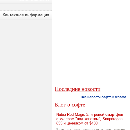
Контактная информация
Последние новости
Все новости софта и железа
Блог о софте
Nubia Red Magic 3: игровой смартфон
с кулером "под капотом", Snapdragon
855 и ценником от $430
Если вы уже заскучали в эти долгие