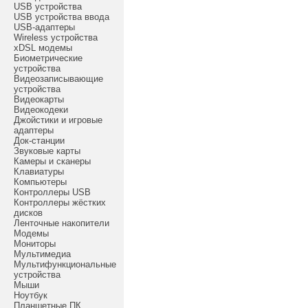
USB устройства
USB устройства ввода
USB-адаптеры
Wireless устройства
xDSL модемы
Биометрические
устройства
Видеозаписывающие
устройства
Видеокарты
Видеокодеки
Джойстики и игровые
адаптеры
Док-станции
Звуковые карты
Камеры и сканеры
Клавиатуры
Компьютеры
Контроллеры USB
Контроллеры жёстких
дисков
Ленточные накопители
Модемы
Мониторы
Мультимедиа
Мультифункциональные
устройства
Мыши
Ноутбук
Планшетные ПК