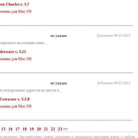
ть Charles v. 3.7
раммы для Mac OS
не указан
Добавлено
08.03.2013
ировать коллекцию книг,...
derware v. 3.21
раммы для Mac OS
не указан
Добавлено
08.03.2013
 электронных адресов из писем в...
xtractor v. 3.2.0
раммы для Mac OS
15
16
17
18
19
20
21
22
23
>>
и интернет. Дистрибутивы софта, описания и скриншоты программ взяты с сайтов