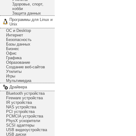
Здоровье, спорт,
хобби
Защита данных
Программы для Linux и
Unix
ОС и Desktop
Интернет
Безопасность
Базы данных
Бизнес
Офис
Графика
Образование
Создание веб-сайтов
Утилиты
Игры
Мультимедиа
Драйвера
Bluetooth устройства
Fireware устройства
IR устройства
NAS устройства
PCI устройства
PCMCIA устройства
PhysX ускорители
SCSI адаптеры
USB видеоустройства
USB диски