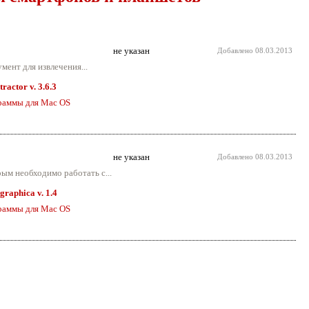
не указан
Добавлено
08.03.2013
ент для извлечения...
ractor v. 3.6.3
раммы для Mac OS
не указан
Добавлено
08.03.2013
ым необходимо работать с...
graphica v. 1.4
раммы для Mac OS