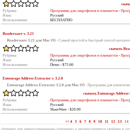
скача
Рубрика:
Программы для смартфонов и планшетов
-
Прог
Язык:
Русский
Использование:
БЕСПЛАТНО
Readerware v.
3.21
Readerware 3.21 для Mac OS
-
Самый простой и быстрый способ каталогиз
скачать Rea
Рубрика:
Программы для смартфонов и планшетов
-
Прог
Язык:
Русский
Использование:
Demo - $75.00
Entourage Address Extractor v.
3.2.0
Entourage Address Extractor 3.2.0 для Mac OS
- Программа для извлечения
скачать Entourage Address E
Рубрика:
Программы для смартфонов и планшетов
-
Прог
Язык:
Русский
Использование:
ShareWare - $20.00
<<
4
5
6
7
8
9
10
11
12
13
14
(freeware) или демонстрационными (shareware) и распространяются свободно в сет