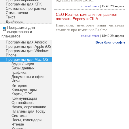
будущих iPhone 2019...
Программы для КПК
полный текст
| 15:40 29 апреля
Системные программы
Стиль жизни
CEO Realme: компания отправится
Текст
покорять Европу и США
Драйвера
Наверняка, некоторые наши читатели
Программы для
слышали про компанию Realme...
смартфонов и
планшетов
полный текст
| 15:40 29 апреля
Программы для Android
Весь блог о софте
Программы для Apple iOS
Программы для Windows
Phone
Программы для Mac OS
Аудио/видео
Базы данных
Графика
Документы и офис
Игры
Интернет
Калькуляторы
Карты, GPS
Коммуникации
Органайзеры
Наука, образование
Плагины для Today
Система
Часы, календари
Чтение
Утилиты