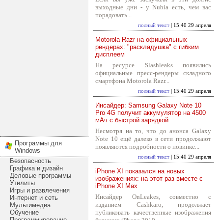
выходные дни - у Nubia есть, чем вас
порадовать...
полный текст
| 15:40 29 апреля
Motorola Razr на официальных
рендерах: "раскладушка" с гибким
дисплеем
На ресурсе Slashleaks появились
официальные пресс-рендеры складного
смартфона Motorola Razr...
полный текст
| 15:40 29 апреля
Инсайдер: Samsung Galaxy Note 10
Pro 4G получит аккумулятор на 4500
мАч с быстрой зарядкой
Несмотря на то, что до анонса Galaxy
Note 10 ещё далеко в сети продолжают
Программы для
появляются подробности о новинке...
Windows
полный текст
| 15:40 29 апреля
Безопасность
Графика и дизайн
iPhone XI показался на новых
Деловые программы
изображениях: на этот раз вместе с
Утилиты
iPhone XI Max
Игры и развлечения
Инсайдер OnLeakes, совместно с
Интернет и сеть
изданием Cashkaro, продолжает
Мультимедиа
Обучение
публиковать качественные изображения
Программирование