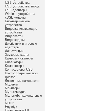
USB устройства
USB устройства ввода
USB-адаптеры
Wireless устройства
xDSL модемы
Биометрические
устройства
Видеозаписывающие
устройства
Видеокарты
Видеокодеки
Джойстики и игровые
адаптеры
Док-станции
Звуковые карты
Камеры и сканеры
Клавиатуры
Компьютеры
Контроллеры USB
Контроллеры жёстких
дисков
Ленточные накопители
Модемы
Мониторы
Мультимедиа
Мультифункциональные
устройства
Мыши
Ноутбук
Планшетные ПК