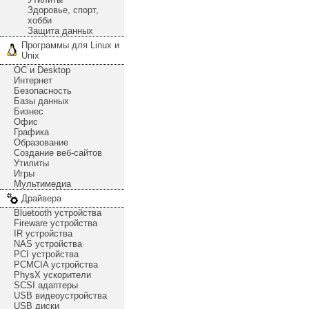
Здоровье, спорт,
хобби
Защита данных
Программы для Linux и
Unix
ОС и Desktop
Интернет
Безопасность
Базы данных
Бизнес
Офис
Графика
Образование
Создание веб-сайтов
Утилиты
Игры
Мультимедиа
Драйвера
Bluetooth устройства
Fireware устройства
IR устройства
NAS устройства
PCI устройства
PCMCIA устройства
PhysX ускорители
SCSI адаптеры
USB видеоустройства
USB диски