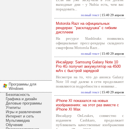
выходные дни - у Nubia есть, чем вас
порадовать...
полный текст
| 15:40 29 апреля
Motorola Razr на официальных
рендерах: "раскладушка" с гибким
дисплеем
На ресурсе Slashleaks появились
официальные пресс-рендеры складного
смартфона Motorola Razr...
полный текст
| 15:40 29 апреля
Инсайдер: Samsung Galaxy Note 10
Pro 4G получит аккумулятор на 4500
мАч с быстрой зарядкой
Несмотря на то, что до анонса Galaxy
Note 10 ещё далеко в сети продолжают
Программы для
появляются подробности о новинке...
Windows
полный текст
| 15:40 29 апреля
Безопасность
Графика и дизайн
iPhone XI показался на новых
Деловые программы
изображениях: на этот раз вместе с
Утилиты
iPhone XI Max
Игры и развлечения
Инсайдер OnLeakes, совместно с
Интернет и сеть
изданием Cashkaro, продолжает
Мультимедиа
Обучение
публиковать качественные изображения