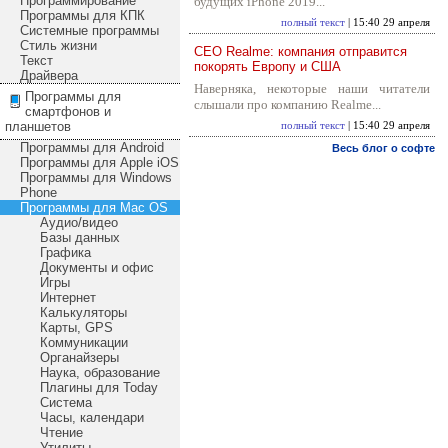
Программирование
будущих iPhone 2019...
Программы для КПК
полный текст
| 15:40 29 апреля
Системные программы
Стиль жизни
CEO Realme: компания отправится
Текст
покорять Европу и США
Драйвера
Наверняка, некоторые наши читатели
Программы для
слышали про компанию Realme...
смартфонов и
планшетов
полный текст
| 15:40 29 апреля
Программы для Android
Весь блог о софте
Программы для Apple iOS
Программы для Windows
Phone
Программы для Mac OS
Аудио/видео
Базы данных
Графика
Документы и офис
Игры
Интернет
Калькуляторы
Карты, GPS
Коммуникации
Органайзеры
Наука, образование
Плагины для Today
Система
Часы, календари
Чтение
Утилиты