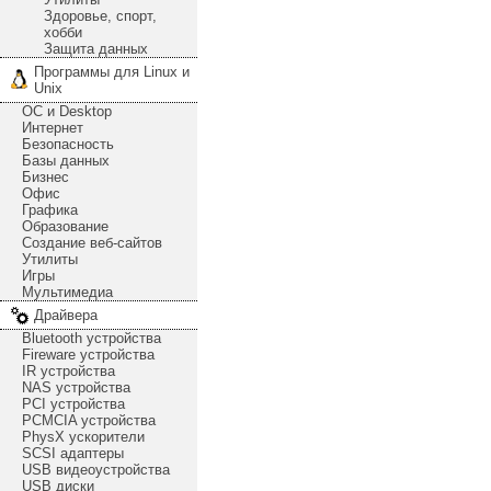
Здоровье, спорт,
хобби
Защита данных
Программы для Linux и
Unix
ОС и Desktop
Интернет
Безопасность
Базы данных
Бизнес
Офис
Графика
Образование
Создание веб-сайтов
Утилиты
Игры
Мультимедиа
Драйвера
Bluetooth устройства
Fireware устройства
IR устройства
NAS устройства
PCI устройства
PCMCIA устройства
PhysX ускорители
SCSI адаптеры
USB видеоустройства
USB диски