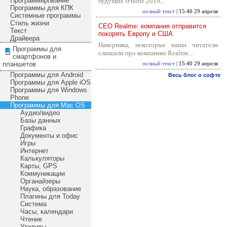
Программирование
будущих iPhone 2019...
Программы для КПК
полный текст
| 15:40 29 апреля
Системные программы
Стиль жизни
CEO Realme: компания отправится
Текст
покорять Европу и США
Драйвера
Наверняка, некоторые наши читатели
Программы для
слышали про компанию Realme...
смартфонов и
планшетов
полный текст
| 15:40 29 апреля
Программы для Android
Весь блог о софте
Программы для Apple iOS
Программы для Windows
Phone
Программы для Mac OS
Аудио/видео
Базы данных
Графика
Документы и офис
Игры
Интернет
Калькуляторы
Карты, GPS
Коммуникации
Органайзеры
Наука, образование
Плагины для Today
Система
Часы, календари
Чтение
Утилиты