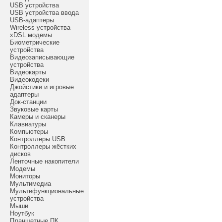
USB устройства
USB устройства ввода
USB-адаптеры
Wireless устройства
xDSL модемы
Биометрические
устройства
Видеозаписывающие
устройства
Видеокарты
Видеокодеки
Джойстики и игровые
адаптеры
Док-станции
Звуковые карты
Камеры и сканеры
Клавиатуры
Компьютеры
Контроллеры USB
Контроллеры жёстких
дисков
Ленточные накопители
Модемы
Мониторы
Мультимедиа
Мультифункциональные
устройства
Мыши
Ноутбук
Планшетные ПК