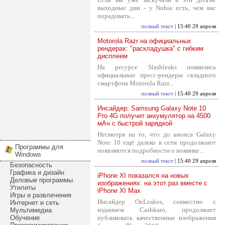
выходные дни - у Nubia есть, чем вас
порадовать...
полный текст
| 15:40 29 апреля
Motorola Razr на официальных
рендерах: "раскладушка" с гибким
дисплеем
На ресурсе Slashleaks появились
официальные пресс-рендеры складного
смартфона Motorola Razr...
полный текст
| 15:40 29 апреля
Инсайдер: Samsung Galaxy Note 10
Pro 4G получит аккумулятор на 4500
мАч с быстрой зарядкой
Несмотря на то, что до анонса Galaxy
Note 10 ещё далеко в сети продолжают
Программы для
появляются подробности о новинке...
Windows
полный текст
| 15:40 29 апреля
Безопасность
Графика и дизайн
iPhone XI показался на новых
Деловые программы
изображениях: на этот раз вместе с
Утилиты
iPhone XI Max
Игры и развлечения
Инсайдер OnLeakes, совместно с
Интернет и сеть
изданием Cashkaro, продолжает
Мультимедиа
Обучение
публиковать качественные изображения